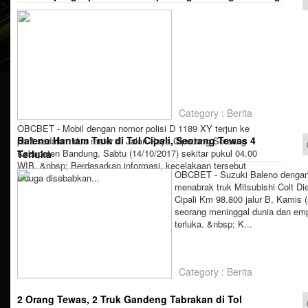
Category : Berita
OBCBET - Mobil dengan nomor polisi D 1189 XY terjun ke
Baleno Hantam Truk di Tol Cipali, Seorang Tewas 4
parit sedalam dua meter di Jalan Raya Cipedung Soreang
Kabupaten Bandung, Sabtu (14/10/2017) sekitar pukul 04.00
Terluka
WIB. &nbsp; Berdasarkan informasi, kecelakaan tersebut
OBCBET - Suzuki Baleno dengan
diduga disebabkan...
menabrak truk Mitsubishi Colt Di
Cipali Km 98.800 jalur B, Kamis 
seorang meninggal dunia dan em
terluka. &nbsp; K...
Category : Berita
2 Orang Tewas, 2 Truk Gandeng Tabrakan di Tol