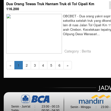
Dua Orang Tewas Truk Hantam Truk di Tol Cipali Km
116.200
OBCBET - Dua orang yakni sopir 
seketika setelah truk yang diken
lain di ruas Jalan Tol Cipali Km 
arah Cirebon. Kecelekaan tepatny
Cilipung Desa Wanasari...
Category : Berita
«
1
2
3
4
5
6
»
Senin - Jum'at
:
23:00 - 00:15
Senin - Minggu
:
23:00 -
Sabtu
:
00:00 - 04:00